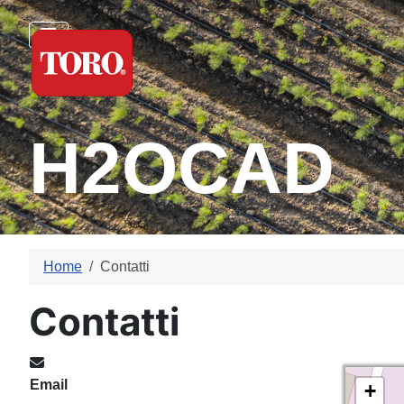
H2OCAD
Home
Contatti
Contatti
Email:
Email
+