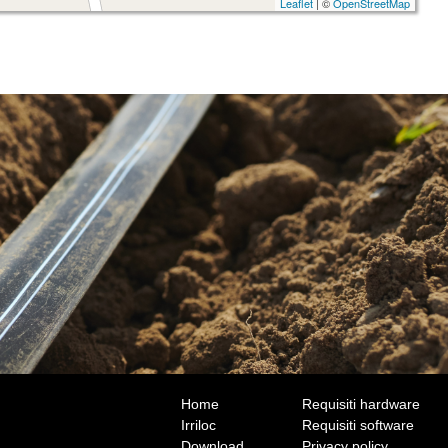
Leaflet
| ©
OpenStreetMap
Home
Requisiti hardware
Irriloc
Requisiti software
Download
Privacy policy